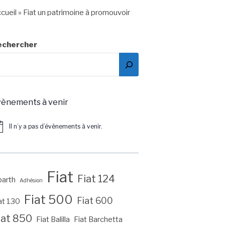
cueil
»
Fiat un patrimoine à promouvoir
echercher
vènements à venir
Il n’y a pas d’évènements à venir.
tice
Fiat
Fiat 124
arth
Adhésion
Fiat 500
Fiat 600
at 130
iat 850
Fiat Balilla
Fiat Barchetta