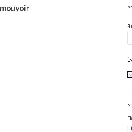
omouvoir
Ac
R
É
No
Ab
Fi
F