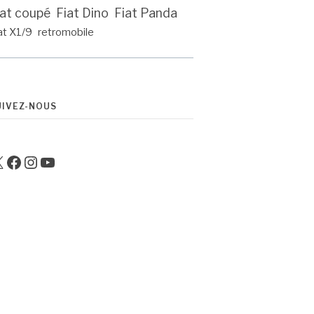
iat coupé
Fiat Dino
Fiat Panda
at X1/9
retromobile
UIVEZ-NOUS
Facebook
Instagram
YouTube