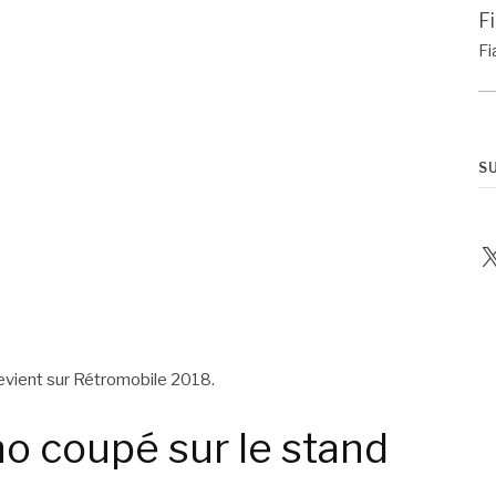
F
Fi
S
X
revient sur Rétromobile 2018.
no coupé sur le stand