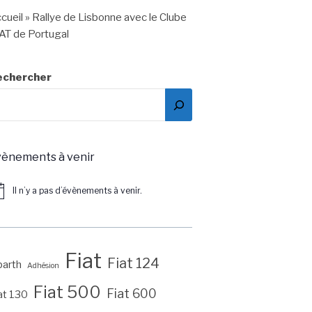
cueil
»
Rallye de Lisbonne avec le Clube
AT de Portugal
echercher
vènements à venir
Il n’y a pas d’évènements à venir.
tice
Fiat
Fiat 124
arth
Adhésion
Fiat 500
Fiat 600
at 130