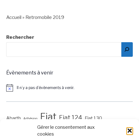
suite
Accueil
»
Retromobile 2019
Rechercher
Évènements à venir
Il n’y a pas d’évènements à venir.
Notice
Fiat
Fiat 124
Abarth
Fiat 130
Adhésion
Gérer le consentement aux
Fiat 500
Fiat 850
Fiat 600
Fiat Balilla
cookies