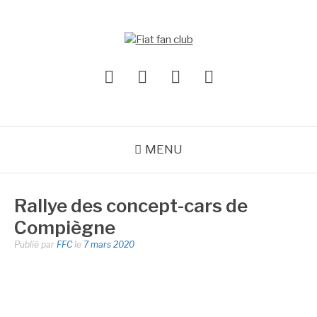
Aller
au
contenu
FIAT FAN CLUB
Fiat fan club
Facebook
Instagram
Youtube
X
MENU
Rallye des concept-cars de
Compiègne
Publié par
FFC
le
7 mars 2020