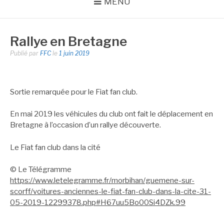
MENU
Rallye en Bretagne
Publié par
FFC
le
1 juin 2019
Sortie remarquée pour le Fiat fan club.
En mai 2019 les véhicules du club ont fait le déplacement en
Bretagne à l’occasion d’un rallye découverte.
Le Fiat fan club dans la cité
© Le Télégramme
https://www.letelegramme.fr/morbihan/guemene-sur-
scorff/voitures-anciennes-le-fiat-fan-club-dans-la-cite-31-
05-2019-12299378.php#H67uu5Bo00Si4DZk.99