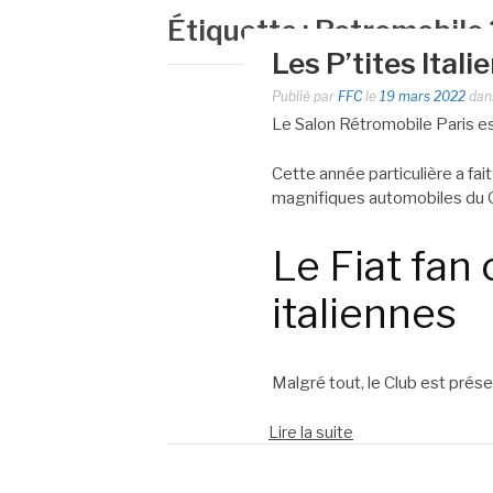
Étiquette :
Retromobile
Les P’tites Ital
Publié par
FFC
le
19 mars 2022
dan
Le Salon Rétromobile Paris es
Cette année particulière a fai
magnifiques automobiles du 
Le Fiat fan 
italiennes
Malgré tout, le Club est prése
Lire la suite