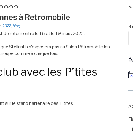
 2022
Ac
iennes à Retromobile
s
2022
,
blog
R
t de retour entre le 16 et le 19 mars 2022.
t que Stellantis n’exposera pas au Salon Rétromobile les
Groupe comme à chaque fois.
É
club avec les P’tites
No
nt sur le stand partenaire des P’tites
Ab
Fi
F