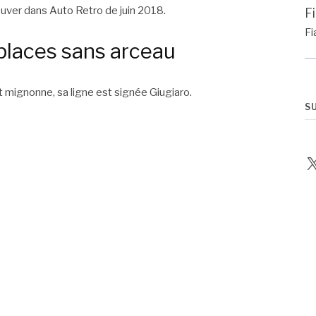
rouver dans Auto Retro de juin 2018.
F
Fi
 places sans arceau
 mignonne, sa ligne est signée Giugiaro.
S
X