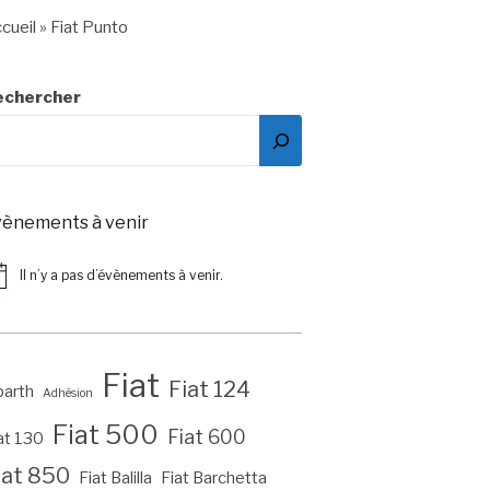
cueil
»
Fiat Punto
echercher
vènements à venir
Il n’y a pas d’évènements à venir.
tice
Fiat
Fiat 124
arth
Adhésion
Fiat 500
Fiat 600
at 130
iat 850
Fiat Balilla
Fiat Barchetta