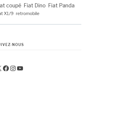
iat coupé
Fiat Dino
Fiat Panda
at X1/9
retromobile
UIVEZ-NOUS
Facebook
Instagram
YouTube